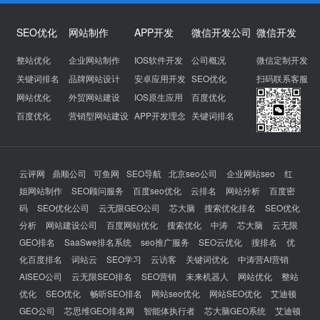
SEO优化
网站制作
APP开发
微信开发公司
微信开发
整站优化
企业网站制作
IOS软件开发
公司概况
微信定制开发
关键词排名
品牌网站设计
安卓应用开发
SEO优化
扫码联系客服
网站优化
外贸网站建设
IOS原生应用
百度优化
百度优化
营销型网站建设
APP开发理念
关键词排名
云评网
鼎顺公司
可鱼网
SEO导航
北京seo公司
企业网站seo
红
姐网站制作
SEO顾问服务
百度seo优化
云排名
网站分析
百度密
码
SEO优化公司
云无限GEO公司
芯大脑
搜索优化排名
SEO优化
分析
网站建设公司
百度网站优化
搜索优化
中涛
芯大脑
云无限
GEO排名
SaaSwe排名系统
seo推广服务
SEO云优化
搜排名
优
化百度排名
词站云
SEO学习
云访客
关键词优化
中涛营AI营销
AISEO公司
云无限SEO排名
SEO营销
未来机器人
网站优化
整站
优化
SEO优化
畅听SEO排名
网站seo优化
网站SEO优化
艾迪顿
GEO公司
芯思维GEO排名网
智能体执行者
芯大脑GEO系统
艾迪顿